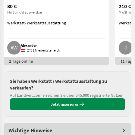
80 €
210 €
MwSt nicht ausweisbar
MwSt nich
Werkstatt- Werkstattausstattung
Werkstat
Alexander
J
2731 Niederösterreich
2 Tage online
11 Tage 
Sie haben Werkstatt / Werkstattausstattung zu
verkaufen?
Auf Landwirt.com erreichen Sie über 545.000 registrierte Nutzer.
Jetzt inserieren
Wichtige Hinweise