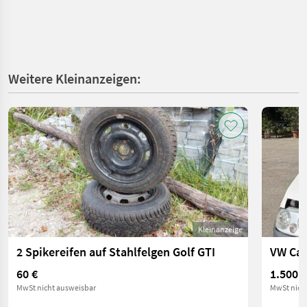
Weitere Kleinanzeigen:
Kleinanzeige
2 Spikereifen auf Stahlfelgen Golf GTI
VW Cad
60 €
1.500 €
MwSt nicht ausweisbar
MwSt nich