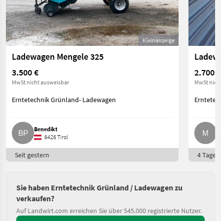
Kleinanzeige
Ladewagen Mengele 325
3.500 €
2.700 €
MwSt nicht ausweisbar
MwSt nich
Erntetechnik Grünland- Ladewagen
Erntetec
Benedikt
M
6426 Tirol
Seit gestern
4 Tage o
Sie haben Erntetechnik Grünland / Ladewagen zu
verkaufen?
Auf Landwirt.com erreichen Sie über 545.000 registrierte Nutzer.