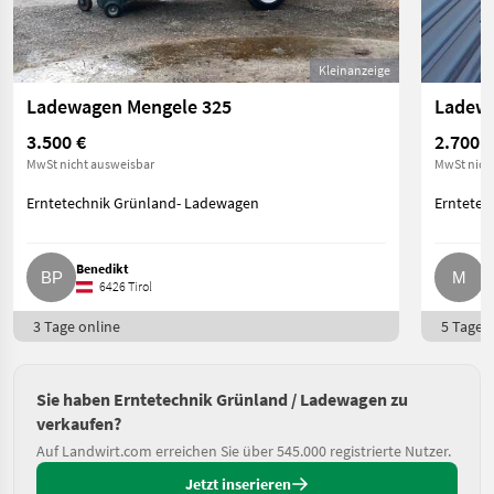
Kleinanzeige
Ladewagen Mengele 325
3.500 €
2.700 €
MwSt nicht ausweisbar
MwSt nich
Erntetechnik Grünland- Ladewagen
Erntetec
Benedikt
M
6426 Tirol
3 Tage online
5 Tage o
Sie haben Erntetechnik Grünland / Ladewagen zu
verkaufen?
Auf Landwirt.com erreichen Sie über 545.000 registrierte Nutzer.
Jetzt inserieren