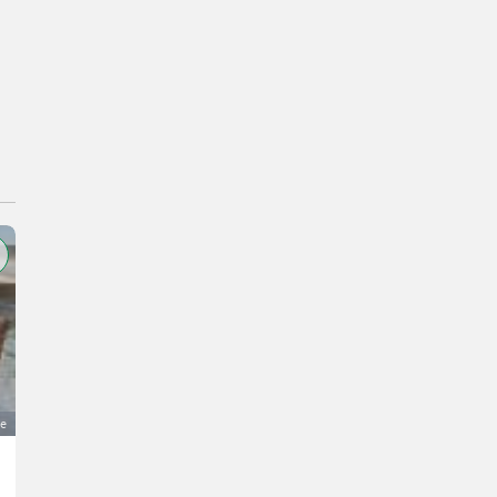
ge
Milchtank Müller OM 600