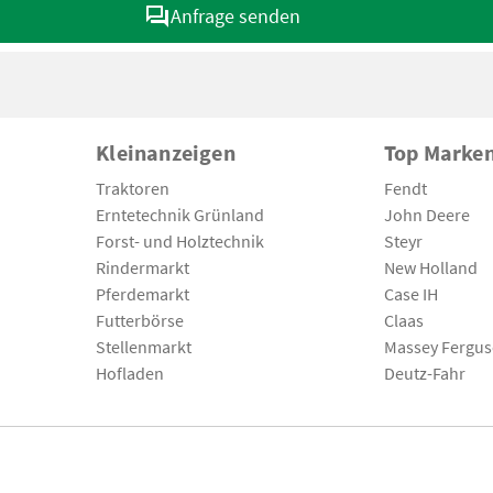
Anfrage senden
Kleinanzeigen
Top Marke
Traktoren
Fendt
Erntetechnik Grünland
John Deere
Forst- und Holztechnik
Steyr
Rindermarkt
New Holland
Pferdemarkt
Case IH
Futterbörse
Claas
Stellenmarkt
Massey Fergu
Hofladen
Deutz-Fahr