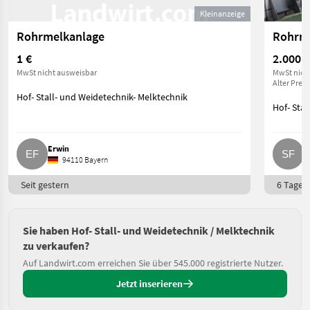
Kleinanzeige
Rohrmelkanlage
Rohrme
1 €
2.000 €
MwSt nicht ausweisbar
MwSt nich
Alter Preis 
Hof- Stall- und Weidetechnik- Melktechnik
Hof- Stal
Erwin
S
94110 Bayern
Seit gestern
6 Tage o
Sie haben Hof- Stall- und Weidetechnik / Melktechnik
zu verkaufen?
Auf Landwirt.com erreichen Sie über 545.000 registrierte Nutzer.
Jetzt inserieren