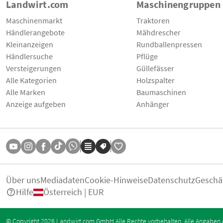
Landwirt.com
Maschinengruppen
Maschinenmarkt
Traktoren
Händlerangebote
Mähdrescher
Kleinanzeigen
Rundballenpressen
Händlersuche
Pflüge
Versteigerungen
Güllefässer
Alle Kategorien
Holzspalter
Alle Marken
Baumaschinen
Anzeige aufgeben
Anhänger
Über uns
Mediadaten
Cookie-Hinweise
Datenschutz
Geschä
Hilfe
Österreich | EUR
© Copyright 2026 Landwirt.com GmbH Alle Rechte vorbehalten. Alle Angaben 