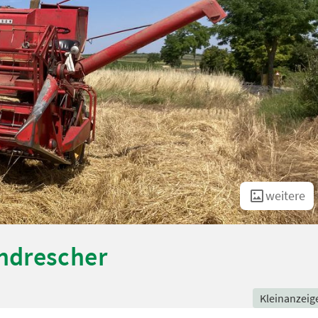
weitere
hdrescher
Kleinanzeig