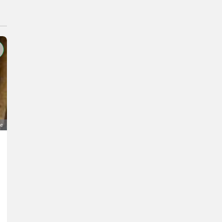
ge
Welle Claas Mähdrescher Einzugschnecke 610.403.1
25 €
MwSt nicht ausweisbar
Erntetechnik Ackerbau- Mähdrescher
Udo
63654 Hessen