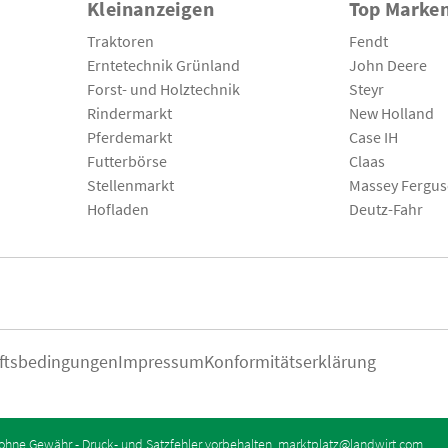
Kleinanzeigen
Top Marke
Traktoren
Fendt
Erntetechnik Grünland
John Deere
Forst- und Holztechnik
Steyr
Rindermarkt
New Holland
Pferdemarkt
Case IH
Futterbörse
Claas
Stellenmarkt
Massey Fergu
Hofladen
Deutz-Fahr
ftsbedingungen
Impressum
Konformitätserklärung
ohne Gewähr - Druck- und Satzfehler vorbehalten.
marktplatz@landwirt.com