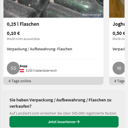
Kleinanzeige
0,25 l Flaschen
0,10 €
0,50 €
P
MwSt nicht ausweisbar
MwSt nich
Verpackung / Aufbewahrung- Flaschen
Verpacku
Sepp
W
3153 Niederösterreich
4 Tage online
4 Tage o
Sie haben Verpackung / Aufbewahrung / Flaschen zu
verkaufen?
Auf Landwirt.com erreichen Sie über 545.000 registrierte Nutzer.
Jetzt inserieren