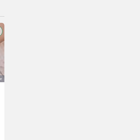
ge
Marans-Hennen
30 €
MwSt nicht ausweisbar
Hühner- Marans
D.
4616 Oberösterreich