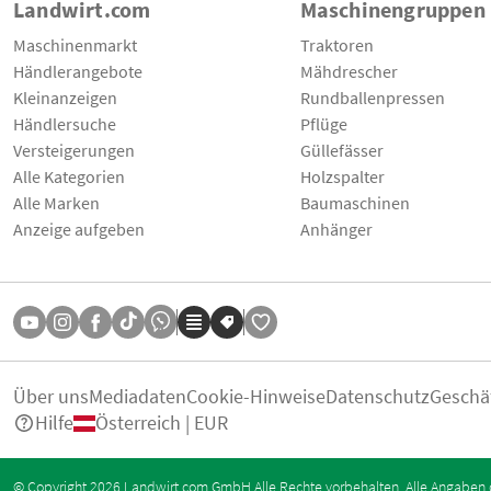
Landwirt.com
Maschinengruppen
Maschinenmarkt
Traktoren
Händlerangebote
Mähdrescher
Kleinanzeigen
Rundballenpressen
Händlersuche
Pflüge
Versteigerungen
Güllefässer
Alle Kategorien
Holzspalter
Alle Marken
Baumaschinen
Anzeige aufgeben
Anhänger
Über uns
Mediadaten
Cookie-Hinweise
Datenschutz
Geschä
Hilfe
Österreich | EUR
© Copyright 2026 Landwirt.com GmbH Alle Rechte vorbehalten. Alle Angaben 