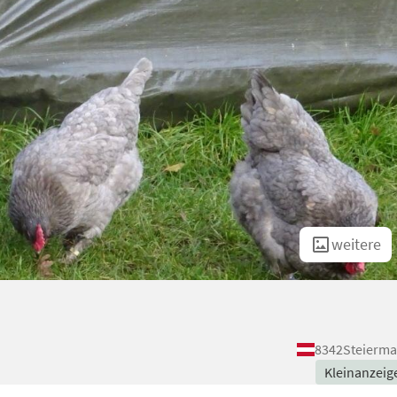
weitere
8342
Steierma
Kleinanzeig