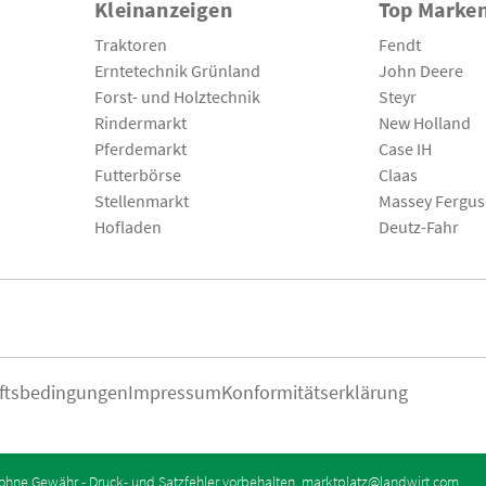
Kleinanzeigen
Top Marke
Traktoren
Fendt
Erntetechnik Grünland
John Deere
Forst- und Holztechnik
Steyr
Rindermarkt
New Holland
Pferdemarkt
Case IH
Futterbörse
Claas
Stellenmarkt
Massey Fergu
Hofladen
Deutz-Fahr
ftsbedingungen
Impressum
Konformitätserklärung
ohne Gewähr - Druck- und Satzfehler vorbehalten.
marktplatz@landwirt.com