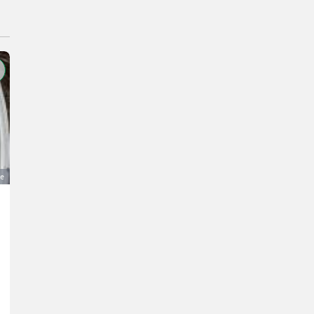
ge
Reifen 11.00-20, Mobilbaggerreifen, BKT EM 936
335 €
Preis pro Stück
MwSt nicht ausweisbar
Räder/Pneu/Felgen- Sonstige Räder/Pneu/Felgen
Matthias
8962 Steiermark