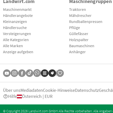
Landwirt.com
Maschinengruppen
Maschinenmarkt
Traktoren
Händlerangebote
Mähdrescher
Kleinanzeigen
Rundballenpressen
Händlersuche
Pflüge
Versteigerungen
Güllefässer
Alle Kategorien
Holzspalter
Alle Marken
Baumaschinen
Anzeige aufgeben
Anhänger
Über uns
Mediadaten
Cookie-Hinweise
Datenschutz
Geschä
Hilfe
Österreich | EUR
© Copyright 2026 Landwirt.com GmbH Alle Rechte vorbehalten. Alle Angaben 