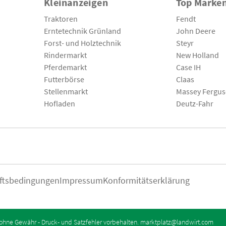
Kleinanzeigen
Top Marke
Traktoren
Fendt
Erntetechnik Grünland
John Deere
Forst- und Holztechnik
Steyr
Rindermarkt
New Holland
Pferdemarkt
Case IH
Futterbörse
Claas
Stellenmarkt
Massey Fergu
Hofladen
Deutz-Fahr
ftsbedingungen
Impressum
Konformitätserklärung
ohne Gewähr - Druck- und Satzfehler vorbehalten.
marktplatz@landwirt.com