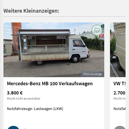
Weitere Kleinanzeigen:
Kleinanzeige
Mercedes-Benz MB 100 Verkaufswagen
VW T5
3.800 €
2.700 €
MwSt nicht ausweisbar
MwSt nich
Nutzfahrzeuge- Lastwagen (LKW)
Nutzfahr