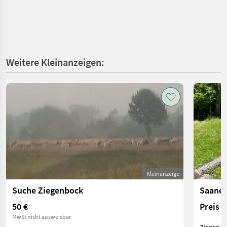
Weitere Kleinanzeigen:
Kleinanzeige
Suche Ziegenbock
Saanen
50 €
Preis 
MwSt nicht ausweisbar