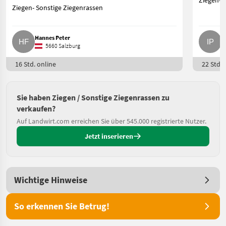
Ziegen- 
Ziegen- Sonstige Ziegenrassen
Hannes Peter
Ir
5660 Salzburg
16 Std. online
22 Std. 
Sie haben Ziegen / Sonstige Ziegenrassen zu
verkaufen?
Auf Landwirt.com erreichen Sie über 545.000 registrierte Nutzer.
Jetzt inserieren
Wichtige Hinweise
So erkennen Sie Betrug!