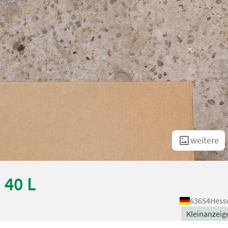
weitere
 40 L
63654
Hess
Kleinanzeig