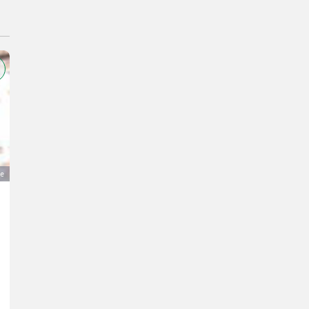
ge
Stockey & Schmitz Fingerbalken
50 €
MwSt nicht ausweisbar
Erntetechnik Grünland- Mähwerke
Udo
63654 Hessen