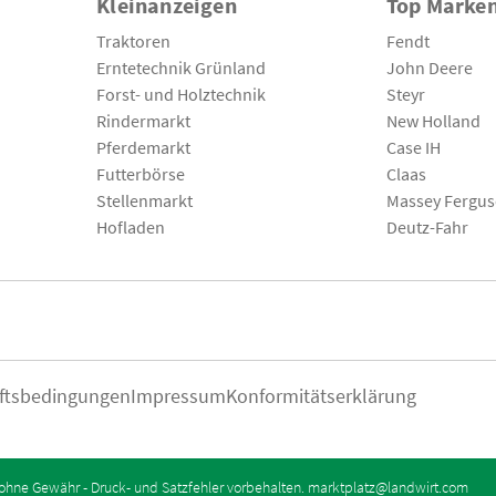
Kleinanzeigen
Top Marke
Traktoren
Fendt
Erntetechnik Grünland
John Deere
Forst- und Holztechnik
Steyr
Rindermarkt
New Holland
Pferdemarkt
Case IH
Futterbörse
Claas
Stellenmarkt
Massey Fergu
Hofladen
Deutz-Fahr
ftsbedingungen
Impressum
Konformitätserklärung
ohne Gewähr - Druck- und Satzfehler vorbehalten.
marktplatz@landwirt.com