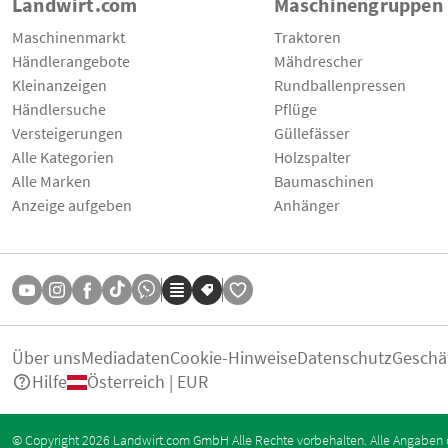
Landwirt.com
Maschinengruppen
Maschinenmarkt
Traktoren
Händlerangebote
Mähdrescher
Kleinanzeigen
Rundballenpressen
Händlersuche
Pflüge
Versteigerungen
Güllefässer
Alle Kategorien
Holzspalter
Alle Marken
Baumaschinen
Anzeige aufgeben
Anhänger
Über uns
Mediadaten
Cookie-Hinweise
Datenschutz
Geschä
Hilfe
Österreich | EUR
© Copyright 2026 Landwirt.com GmbH Alle Rechte vorbehalten. Alle Angaben 