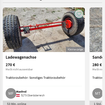
Kleinanzeige
Ladewagenachse
270 €
280 €
MwSt nicht ausweisbar
MwSt nich
Traktorzubehör- Sonstiges Traktorzubehör
Traktorz
Manfred
M
5273 Oberösterreich
53 Min. online
1 Std. o