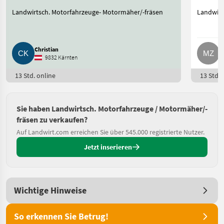
Landwirtsch. Motorfahrzeuge- Motormäher/-fräsen
Landwirt
Christian
M
9832 Kärnten
13 Std. online
13 Std. 
Sie haben Landwirtsch. Motorfahrzeuge / Motormäher/-
fräsen zu verkaufen?
Auf Landwirt.com erreichen Sie über 545.000 registrierte Nutzer.
Jetzt inserieren
Wichtige Hinweise
So erkennen Sie Betrug!