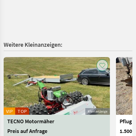
Weitere Kleinanzeigen:
VIP
TOP
Kleinanzeige
TECNO Motormäher
Pflug 
Preis auf Anfrage
1.500 €