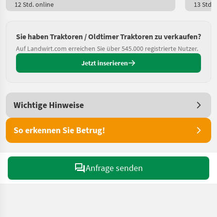
12 Std. online
13 Std. 
Sie haben Traktoren / Oldtimer Traktoren zu verkaufen?
Auf Landwirt.com erreichen Sie über 545.000 registrierte Nutzer.
Jetzt inserieren
Wichtige Hinweise
So erkennen Sie Betrug!
Anfrage senden