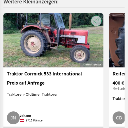
Weitere Kleinanzeigen:
Kleinanzeige
Traktor Cormick 533 International
Reifen 
Preis auf Anfrage
400 €
MwSt nich
Traktoren- Oldtimer Traktoren
Traktore
Johann
c
9711 Kärnten