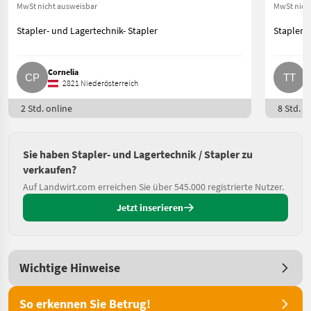
MwSt nicht ausweisbar
MwSt nich
Stapler- und Lagertechnik- Stapler
Stapler- 
Cornelia
T
2821 Niederösterreich
2 Std. online
8 Std. o
Sie haben Stapler- und Lagertechnik / Stapler zu
verkaufen?
Auf Landwirt.com erreichen Sie über 545.000 registrierte Nutzer.
Jetzt inserieren
Wichtige Hinweise
So erkennen Sie Betrug!