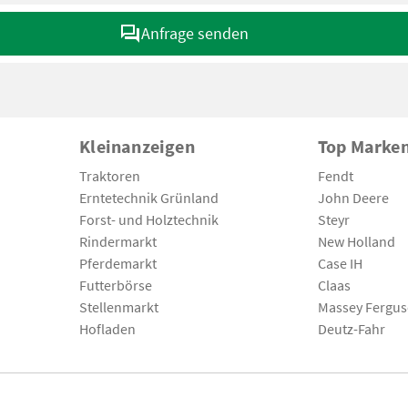
Anfrage senden
Kleinanzeigen
Top Marke
Traktoren
Fendt
Erntetechnik Grünland
John Deere
Forst- und Holztechnik
Steyr
Rindermarkt
New Holland
Pferdemarkt
Case IH
Futterbörse
Claas
Stellenmarkt
Massey Fergu
Hofladen
Deutz-Fahr