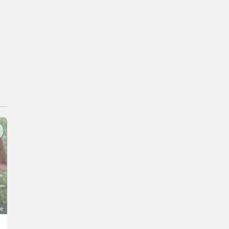
ge
Hubgerüst Radlader Liebherr