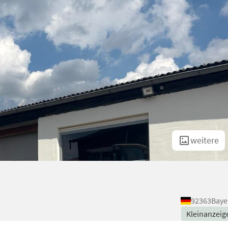
weitere
92363
Baye
Kleinanzeig