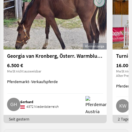
Kleinanzeige
Georgia van Kronberg, Österr. Warmblut Stute
6.500 €
16.000
MwSt nicht ausweisbar
MwSt nich
Alter Preis
Pferdemarkt- Verkaufspferde
Pferdema
Gerhard
K
4372 Niederösterreich
Seit gestern
2 Tage o