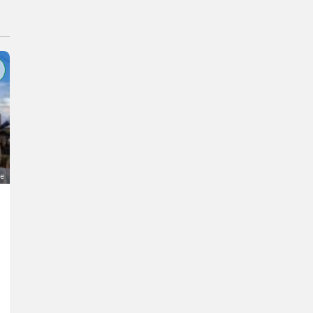
ge
K300
35.000 €
MwSt nicht ausweisbar
Forst- und Holztechnik- Seilbringungsanlagen
Norbert
5640 Salzburg