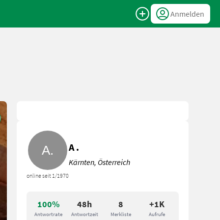
Anmelden
A .
Kärnten, Österreich
online seit 1/1970
100%
48h
8
+1K
Antwortrate
Antwortzeit
Merkliste
Aufrufe