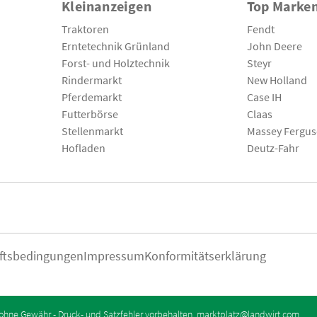
Kleinanzeigen
Top Marke
Traktoren
Fendt
Erntetechnik Grünland
John Deere
Forst- und Holztechnik
Steyr
Rindermarkt
New Holland
Pferdemarkt
Case IH
Futterbörse
Claas
Stellenmarkt
Massey Fergu
Hofladen
Deutz-Fahr
ftsbedingungen
Impressum
Konformitätserklärung
ohne Gewähr - Druck- und Satzfehler vorbehalten.
marktplatz@landwirt.com