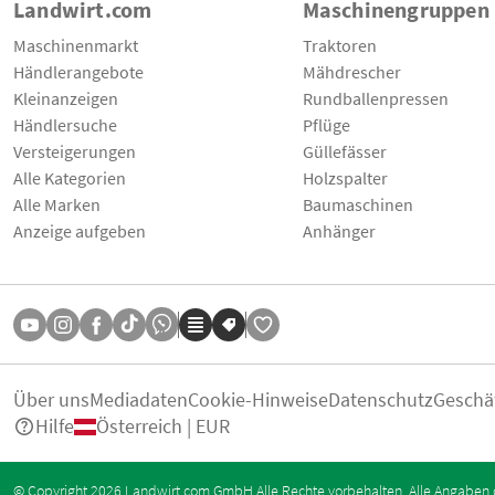
Landwirt.com
Maschinengruppen
Maschinenmarkt
Traktoren
Händlerangebote
Mähdrescher
Kleinanzeigen
Rundballenpressen
Händlersuche
Pflüge
Versteigerungen
Güllefässer
Alle Kategorien
Holzspalter
Alle Marken
Baumaschinen
Anzeige aufgeben
Anhänger
Über uns
Mediadaten
Cookie-Hinweise
Datenschutz
Geschä
Hilfe
Österreich | EUR
© Copyright 2026 Landwirt.com GmbH Alle Rechte vorbehalten. Alle Angaben 