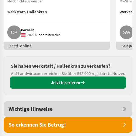
MwSt nicht ausweisbar
MwSt nich
Werkstatt- Hallenkran
Werkstat
Cornelia
S
2821 Niederösterreich
2 Std. online
Seit ges
Sie haben Werkstatt / Hallenkran zu verkaufen?
Auf Landwirt.com erreichen Sie über 545.000 registrierte Nutzer.
Jetzt inserieren
Wichtige Hinweise
So erkennen Sie Betrug!