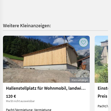
Weitere Kleinanzeigen:
Kleinanzeige
Hallenstellplatz für Wohnmobil, landwirtschaft. Gerät o.ä.
120 €
Preis 
MwSt nicht ausweisbar
Pacht/Ve
Pacht/Vermietung- Vermietung