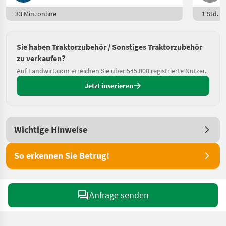
33 Min. online
1 Std. o
Sie haben Traktorzubehör / Sonstiges Traktorzubehör
zu verkaufen?
Auf Landwirt.com erreichen Sie über 545.000 registrierte Nutzer.
Jetzt inserieren
Wichtige Hinweise
So erkennen Sie Betrug!
Anfrage senden