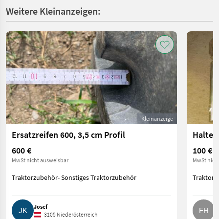
Weitere Kleinanzeigen:
Kleinanzeige
Ersatzreifen 600, 3,5 cm Profil
600 €
100 €
MwSt nicht ausweisbar
MwSt nich
Traktorzubehör- Sonstiges Traktorzubehör
Traktorz
Josef
F
3105 Niederösterreich