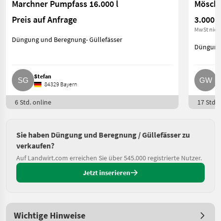
Marchner Pumpfass 16.000 l
Möscha
Preis auf Anfrage
3.000 €
MwSt nich
Düngung und Beregnung- Güllefässer
Düngung 
Stefan
G
84329 Bayern
6 Std. online
17 Std. 
Sie haben Düngung und Beregnung / Güllefässer zu
verkaufen?
Auf Landwirt.com erreichen Sie über 545.000 registrierte Nutzer.
Jetzt inserieren
Wichtige Hinweise