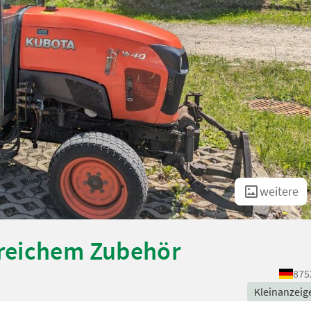
weitere
reichem Zubehör
875
Kleinanzeig