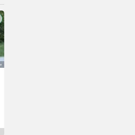
ge
Kubota B7001 mit zuschaltbarem Allradantrieb
6.800 €
MwSt nicht ausweisbar
Traktoren- Standard Traktoren
Wolfgang
5422 Salzburg
5 Tage online