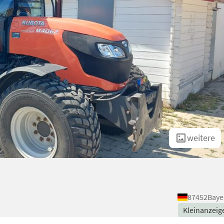
weitere
87452
Baye
Kleinanzeig