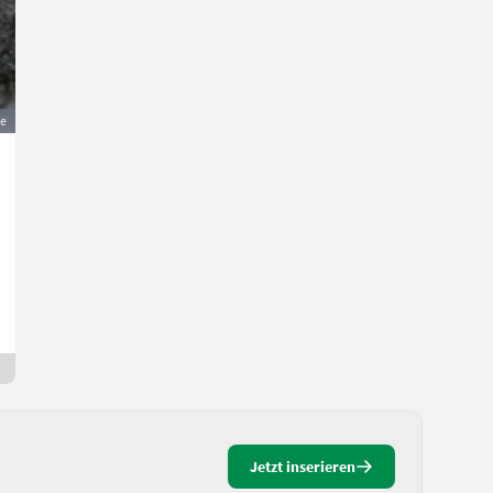
ge
Kubota M110GX
Preis auf Anfrage
Traktoren- Standard Traktoren
C.
3172 Niederösterreich
5 Tage online
Jetzt inserieren