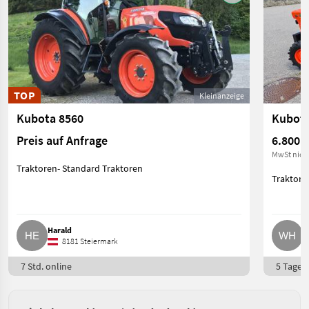
TOP
Kleinanzeige
Kubota 8560
Preis auf Anfrage
6.800 €
MwSt nich
Traktoren- Standard Traktoren
Traktore
Harald
W
8181 Steiermark
7 Std. online
5 Tage o