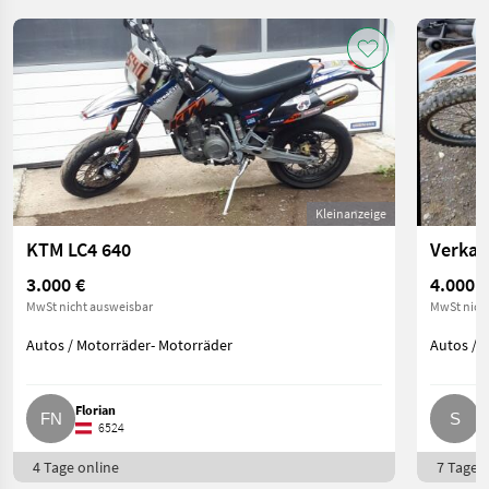
Kleinanzeige
KTM LC4 640
Verkau
3.000 €
4.000 €
MwSt nicht ausweisbar
MwSt nich
Autos / Motorräder- Motorräder
Autos / 
Florian
S
6524
4 Tage online
7 Tage o