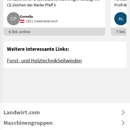
CE-Zeichen der Marke Pfaff S
Profi-Win
Cornelia
A
2821 Niederösterreich
6 Std. online
7 Std. o
Weitere interessante Links:
Forst- und Holztechnik
Seilwinden
Landwirt.com
Maschinengruppen