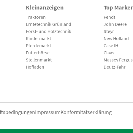
Kleinanzeigen
Top Marke
Traktoren
Fendt
Erntetechnik Grünland
John Deere
Forst- und Holztechnik
Steyr
Rindermarkt
New Holland
Pferdemarkt
Case IH
Futterbörse
Claas
Stellenmarkt
Massey Fergu
Hofladen
Deutz-Fahr
ftsbedingungen
Impressum
Konformitätserklärung