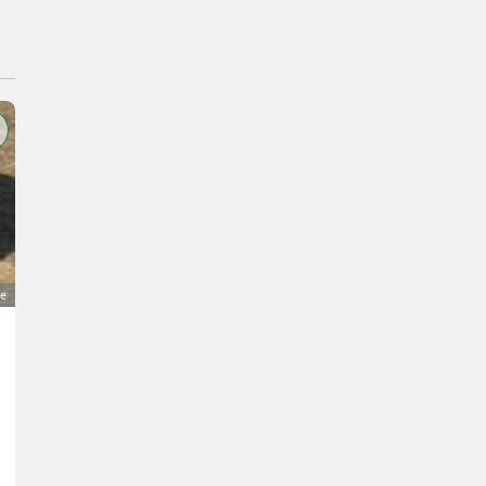
ge
Niroschale, Nirofeuerstelle
150 €
MwSt nicht ausweisbar
Haus und Garten- Sonstige Rasenmäher und Gartenpflegeprodukte
W.