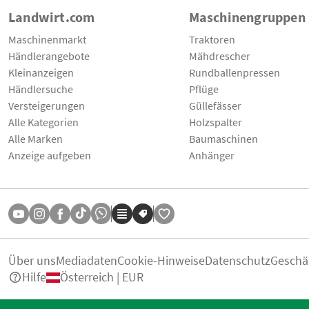
Landwirt.com
Maschinengruppen
Maschinenmarkt
Traktoren
Händlerangebote
Mähdrescher
Kleinanzeigen
Rundballenpressen
Händlersuche
Pflüge
Versteigerungen
Güllefässer
Alle Kategorien
Holzspalter
Alle Marken
Baumaschinen
Anzeige aufgeben
Anhänger
Über uns
Mediadaten
Cookie-Hinweise
Datenschutz
Geschä
Hilfe
Österreich | EUR