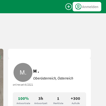
Anmelden
M .
Oberösterreich, Österreich
online seit 6/2021
100%
3h
1
+300
Antwortrate
Antwortzeit
Merkliste
Aufrufe