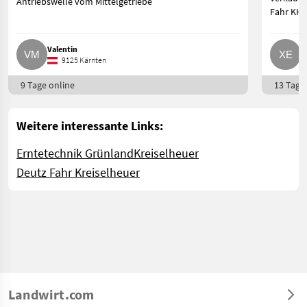
Antriebswelle vom Mittelgetriebe
Fahr KH 2
Valentin
X
9125 Kärnten
9 Tage online
13 Tage 
Weitere interessante Links:
Erntetechnik Grünland
Kreiselheuer
Deutz Fahr Kreiselheuer
Landwirt.com