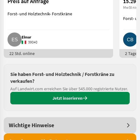
Preis auf Anfrage
15.290
MwSt nich
Forst- und Holztechnik- Forstkräne
Forst- u
Elmar
C
39040
22 Std. online
2 Tage o
Sie haben Forst- und Holztechnik / Forstkräne zu
verkaufen?
Auf Landwirt.com erreichen Sie über 545.000 registrierte Nutzer.
Jetzt inserieren
Wichtige Hinweise