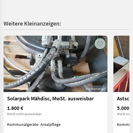
Weitere Kleinanzeigen:
Kleinanzeige
Solarpark Mähdisc, MwSt. ausweisbar
Astsch
1.800 €
5.000 €
MwSt nicht ausweisbar
MwSt nich
Kommunalgeräte- Arealpflege
Kommunal