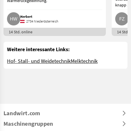
Wärmerückgewinnung.
knapp 3 
Herbert
F
2734 Niederösterreich
14 Std. online
14 Std. 
Weitere interessante Links:
Hof- Stall- und Weidetechnik
Melktechnik
Landwirt.com
Maschinengruppen