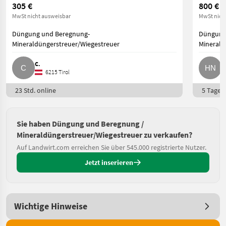
305 €
800 €
MwSt nicht ausweisbar
MwSt nich
Düngung und Beregnung-
Düngung
Mineraldüngerstreuer/Wiegestreuer
Minerald
C.
H
6215 Tirol
23 Std. online
5 Tage o
Sie haben Düngung und Beregnung /
Mineraldüngerstreuer/Wiegestreuer zu verkaufen?
Auf Landwirt.com erreichen Sie über 545.000 registrierte Nutzer.
Jetzt inserieren
Wichtige Hinweise