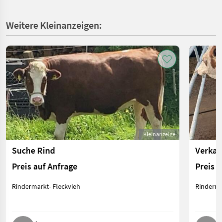
Weitere Kleinanzeigen:
Kleinanzeige
Suche Rind
Verkau
Preis auf Anfrage
Preis 
Rindermarkt- Fleckvieh
Rinderma