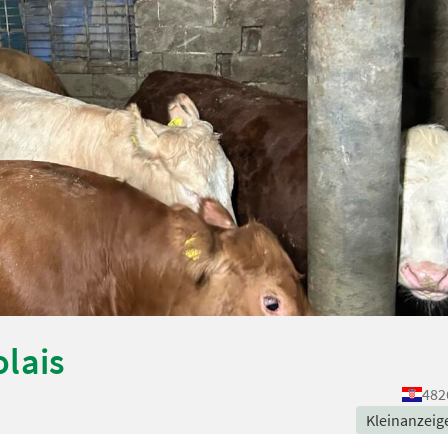
lais
482
Kleinanzeig