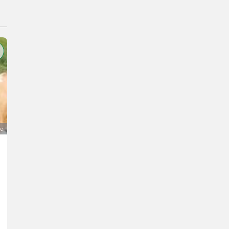
ge
Verleihe Limousin-Stier
0,10 €
MwSt nicht ausweisbar
Rindermarkt- Limousin
Johannes
6391 Tirol