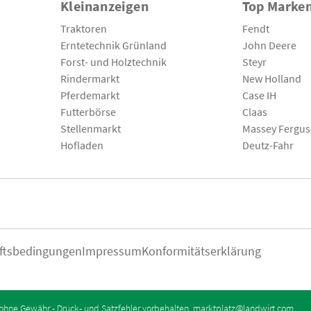
Kleinanzeigen
Top Marke
Traktoren
Fendt
Erntetechnik Grünland
John Deere
Forst- und Holztechnik
Steyr
Rindermarkt
New Holland
Pferdemarkt
Case IH
Futterbörse
Claas
Stellenmarkt
Massey Fergu
Hofladen
Deutz-Fahr
ftsbedingungen
Impressum
Konformitätserklärung
ohne Gewähr - Druck- und Satzfehler vorbehalten.
marktplatz@landwirt.com