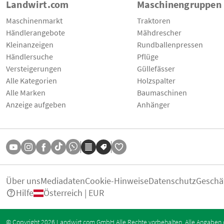
Landwirt.com
Maschinengruppen
Maschinenmarkt
Traktoren
Händlerangebote
Mähdrescher
Kleinanzeigen
Rundballenpressen
Händlersuche
Pflüge
Versteigerungen
Güllefässer
Alle Kategorien
Holzspalter
Alle Marken
Baumaschinen
Anzeige aufgeben
Anhänger
Über uns
Mediadaten
Cookie-Hinweise
Datenschutz
Geschä
Hilfe
Österreich | EUR
© Copyright 2026 Landwirt.com GmbH Alle Rechte vorbehalten. Alle Angaben 