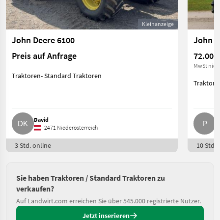
Kleinanzeige
John Deere 6100
John D
Preis auf Anfrage
72.000
MwSt nich
Traktoren- Standard Traktoren
Traktore
David
P.
2471 Niederösterreich
3 Std. online
10 Std. 
Sie haben Traktoren / Standard Traktoren zu
verkaufen?
Auf Landwirt.com erreichen Sie über 545.000 registrierte Nutzer.
Jetzt inserieren