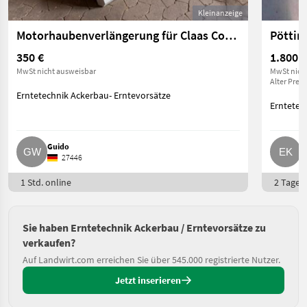
Kleinanzeige
Motorhaubenverlängerung für Claas Corio Maispflücker, li.
Pöttin
350 €
1.800 €
MwSt nicht ausweisbar
MwSt nich
Alter Preis
Erntetechnik Ackerbau- Erntevorsätze
Erntetec
Guido
E
27446
1 Std. online
2 Tage o
Sie haben Erntetechnik Ackerbau / Erntevorsätze zu
verkaufen?
Auf Landwirt.com erreichen Sie über 545.000 registrierte Nutzer.
Jetzt inserieren