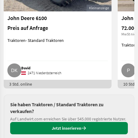
Kleinanzeige
John Deere 6100
John D
Preis auf Anfrage
72.000
MwSt nich
Traktoren- Standard Traktoren
Traktore
David
P.
2471 Niederösterreich
3 Std. online
10 Std. 
Sie haben Traktoren / Standard Traktoren zu
verkaufen?
Auf Landwirt.com erreichen Sie über 545.000 registrierte Nutzer.
Jetzt inserieren