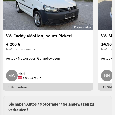
Kleinanzeige
VW Caddy 4Motion, neues Pickerl
VW Sha
4.200 €
14.900
MwSt nicht ausweisbar
MwSt nich
Autos / Motorräder- Geländewagen
Autos / 
michi-
N
5500 Salzburg
8 Std. online
13 Std. 
Sie haben Autos / Motorräder / Geländewagen zu
verkaufen?