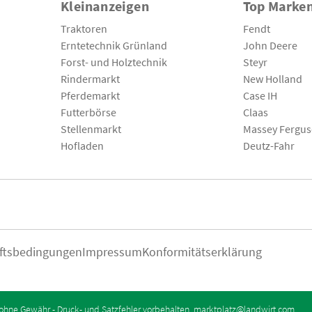
Kleinanzeigen
Top Marke
Traktoren
Fendt
Erntetechnik Grünland
John Deere
Forst- und Holztechnik
Steyr
Rindermarkt
New Holland
Pferdemarkt
Case IH
Futterbörse
Claas
Stellenmarkt
Massey Fergu
Hofladen
Deutz-Fahr
ftsbedingungen
Impressum
Konformitätserklärung
ohne Gewähr - Druck- und Satzfehler vorbehalten.
marktplatz@landwirt.com