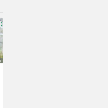
ge
VW Caddy Unfallfahrzeug
1.500 €
MwSt nicht ausweisbar
Autos / Motorräder- Auto-Zubehör/Autoteile
Pius
8504 Steiermark