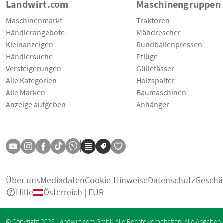
Landwirt.com
Maschinengruppen
Maschinenmarkt
Traktoren
Händlerangebote
Mähdrescher
Kleinanzeigen
Rundballenpressen
Händlersuche
Pflüge
Versteigerungen
Güllefässer
Alle Kategorien
Holzspalter
Alle Marken
Baumaschinen
Anzeige aufgeben
Anhänger
Über uns
Mediadaten
Cookie-Hinweise
Datenschutz
Geschä
Hilfe
Österreich | EUR
© Copyright 2026 Landwirt.com GmbH Alle Rechte vorbehalten. Alle Angaben 