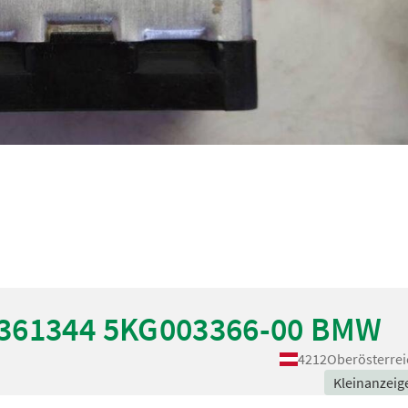
1361344 5KG003366-00 BMW
4212
Oberösterrei
Kleinanzeig