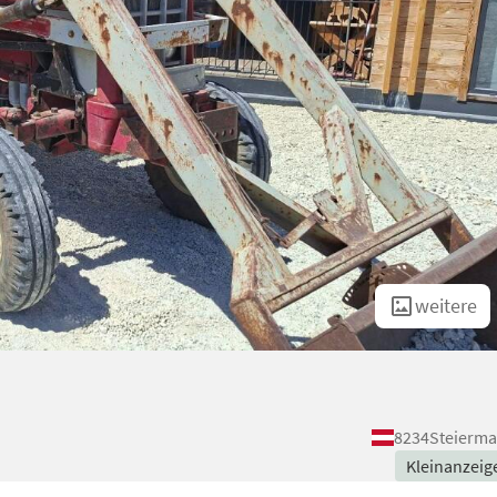
weitere
8234
Steierma
Kleinanzeig