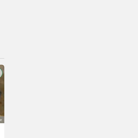
ge
Notstromaggregat Zipper ZI-STE7500