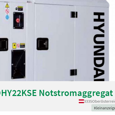
DHY22KSE Notstromaggregat
3335
Oberösterrei
Kleinanzeig