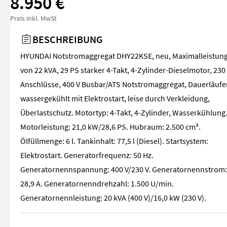
8.950 €
Preis inkl. MwSt
BESCHREIBUNG
HYUNDAI Notstromaggregat DHY22KSE, neu, Maximalleistun
von 22 kVA, 29 PS starker 4-Takt, 4-Zylinder-Dieselmotor, 230
Anschlüsse, 400 V Busbar/ATS Notstromaggregat, Dauerläufer
wassergekühlt mit Elektrostart, leise durch Verkleidung,
Überlastschutz. Motortyp: 4-Takt, 4-Zylinder, Wasserkühlung
Motorleistung: 21,0 kW/28,6 PS. Hubraum: 2.500 cm³.
Ölfüllmenge: 6 l. Tankinhalt: 77,5 l (Diesel). Startsystem:
Elektrostart. Generatorfrequenz: 50 Hz.
Generatornennspannung: 400 V/230 V. Generatornennstrom:
28,9 A. Generatornenndrehzahl: 1.500 U/min.
Generatornennleistung: 20 kVA (400 V)/16,0 kW (230 V).