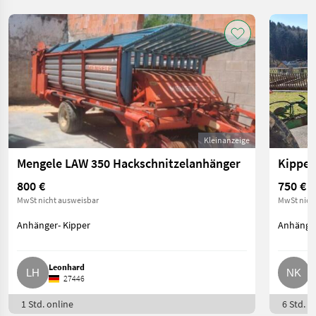
Kleinanzeige
Mengele LAW 350 Hackschnitzelanhänger
Kipper
800 €
750 €
MwSt nicht ausweisbar
MwSt nich
Anhänger- Kipper
Anhänger
Leonhard
N
27446
1 Std. online
6 Std. o