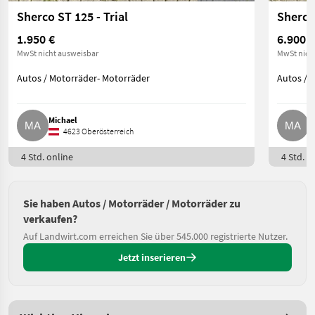
Sherco ST 125 - Trial
Sherco
1.950 €
6.900 €
MwSt nicht ausweisbar
MwSt nich
Autos / Motorräder- Motorräder
Autos / 
Michael
M
4623 Oberösterreich
4 Std. online
4 Std. o
Sie haben Autos / Motorräder / Motorräder zu
verkaufen?
Auf Landwirt.com erreichen Sie über 545.000 registrierte Nutzer.
Jetzt inserieren