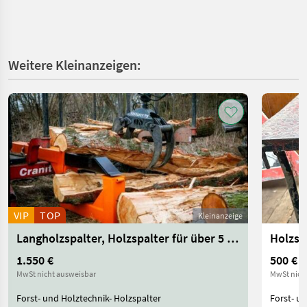
Weitere Kleinanzeigen:
VIP
TOP
Kleinanzeige
Langholzspalter, Holzspalter für über 5 m Länge
Holzsp
1.550 €
500 €
MwSt nicht ausweisbar
MwSt nich
Forst- und Holztechnik- Holzspalter
Forst- un