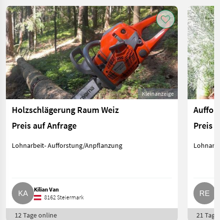
Kleinanzeige
Holzschlägerung Raum Weiz
Preis auf Anfrage
Preis 
Lohnarbeit- Aufforstung/Anpflanzung
Lohnarbe
Kilian Van
R
8162 Steiermark
12 Tage online
21 Tage 