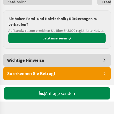
5 Std. online
11 Std. 
Sie haben Forst- und Holztechnik / Rückezangen zu
verkaufen?
Auf Landwirt.com erreichen Sie über 545.000 registrierte Nutzer.
Jetzt inserieren
Wichtige Hinweise
So erkennen Sie Betrug!
Anfrage senden