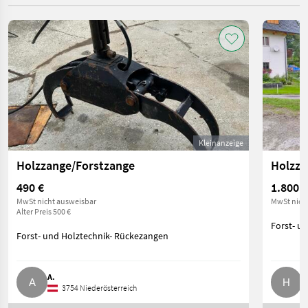
Kleinanzeige
Holzzange/Forstzange
Holzza
490 €
1.800 €
MwSt nicht ausweisbar
MwSt nich
Alter Preis 500 €
Forst- u
Forst- und Holztechnik- Rückezangen
A.
H
3754 Niederösterreich